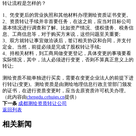
转让流程是怎样的？
1、凭变更后的营业执照和其他材料办理测绘资质证书变更。
2、资质转让手续并非首要任务，在这之前，应当对目标公司
基本情况进行调查和了解。比如资产情况、债权债务、税务信
息、工商信息等，对于购买方来说，这些问题至关重要;
3、双方就转让事宜做洽谈后，签订相关协议和合同，并支付
定金。当然，前提必须是完成了股权转让手续;
4、持相关材料，到工商局做变更登记，具体变更的事项要看
实际情况，其中，法人必须进行变更，否则不算真正意义上的
转让;
测绘资质不能单独进行买卖，需要在变更企业法人的前提下进
行转让(变更)。测绘资质是由测绘地理信息行政主管部门颁发
的证书，在进行资质变更时，应当去原资质许可机关办理。
（此内容由
chengdu.cehuigs.cn
提供）
下一条
成都测绘资质转让公司
返回列表
相关新闻