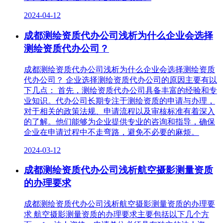
2024-04-12
成都测绘资质代办公司浅析为什么企业会选择
测绘资质代办公司？
成都测绘资质代办公司浅析为什么企业会选择测绘资质
代办公司？ 企业选择测绘资质代办公司的原因主要有以
下几点： 首先，测绘资质代办公司具备丰富的经验和专
业知识。代办公司长期专注于测绘资质的申请与办理，
对于相关的政策法规、申请流程以及审核标准有着深入
的了解。他们能够为企业提供专业的咨询和指导，确保
企业在申请过程中不走弯路，避免不必要的麻烦。
2024-03-12
成都测绘资质代办公司浅析航空摄影测量资质
的办理要求
成都测绘资质代办公司浅析航空摄影测量资质的办理要
求 航空摄影测量资质的办理要求主要包括以下几个方