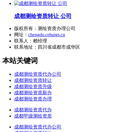
成都测绘资质转让 公司
版权所有：测绘资质办理公司
网址：
chengdu.cehuigs.cn
联系人：赖经理
联系地址：
四川省成都市成华区
本站关键词
成都测绘资质代办公司
成都测绘资质转让
成都测绘资质升级
成都测绘资质新办
成都测绘资质办理
成都测绘资质代办
成都甲级测绘资质
成都测绘资质代办公司