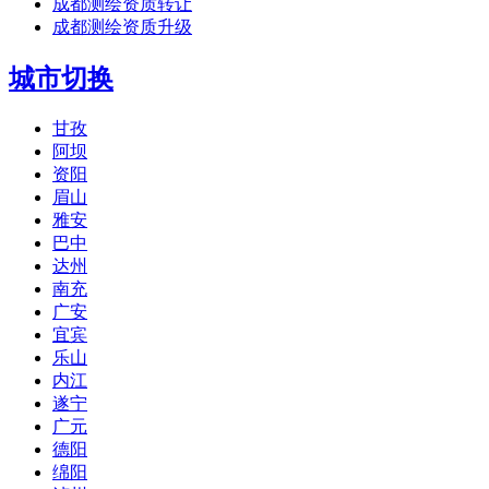
成都测绘资质转让
成都测绘资质升级
城市切换
甘孜
阿坝
资阳
眉山
雅安
巴中
达州
南充
广安
宜宾
乐山
内江
遂宁
广元
德阳
绵阳